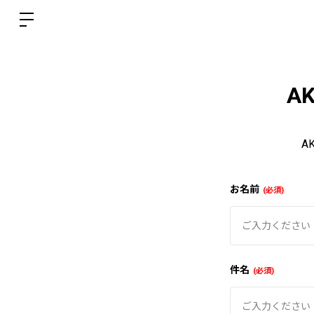
A
A
お名前
必須
件名
必須